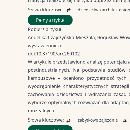
tradycja realizuje się nie tylko poprzez formę 
Słowa kluczowe:
dziedzictwo architektonic
Pełny artykuł
Pobierz artykuł
Angelika Czajczyńska-Mieszała, Bogusław Wowr
wystawiennicze
doi:10.37190/arc260102
W artykule przedstawiono analizę potencjału
postindustrialnych. Na podstawie studiów
kampusowe – oceniono przydatność tych ob
wyodrębnienie charakterystycznych strategii
zachowania dziedzictwa i wdrażania zasad
wyborze optymalnych rozwiązań dla adaptacji 
muzealnych.
Słowa kluczowe:
zabytkowe zajezdnie