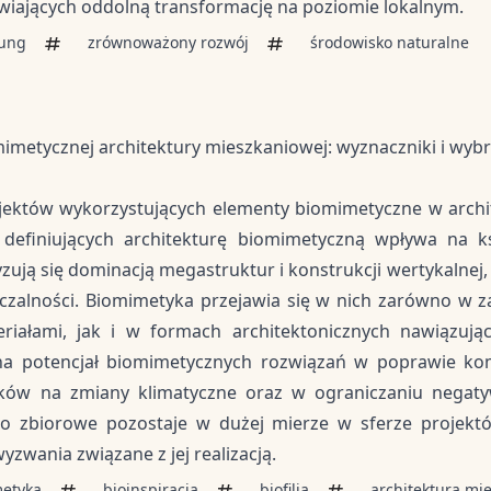
iwiających oddolną transformację na poziomie lokalnym.
lung
zrównoważony rozwój
środowisko naturalne
mimetycznej architektury mieszkaniowej: wyznaczniki i wyb
jektów wykorzystujących elementy biomimetyczne w archi
w definiujących architekturę biomimetyczną wpływa na ks
ują się dominacją megastruktur i konstrukcji wertykalnej, 
czalności. Biomimetyka przejawia się w nich zarówno w 
eriałami, jak i w formach architektonicznych nawiązuj
na potencjał biomimetycznych rozwiązań w poprawie kom
nków na zmiany klimatyczne oraz w ograniczaniu negat
two zbiorowe pozostaje w dużej mierze w sferze projekt
wyzwania związane z jej realizacją.
etyka
bioinspiracja
biofilia
architektura mi