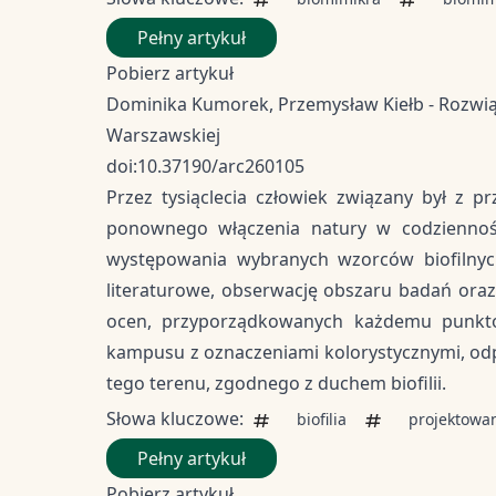
Pełny artykuł
Pobierz artykuł
Dominika Kumorek, Przemysław Kiełb - Rozwiąz
Warszawskiej
doi:10.37190/arc260105
Przez tysiąclecia człowiek związany był z pr
ponownego włączenia natury w codzienność 
występowania wybranych wzorców biofilnyc
literaturowe, obserwację obszaru badań ora
ocen, przyporządkowanych każdemu punkto
kampusu z oznaczeniami kolorystycznymi, od
tego terenu, zgodnego z duchem biofilii.
Słowa kluczowe:
biofilia
projektowa
Pełny artykuł
Pobierz artykuł