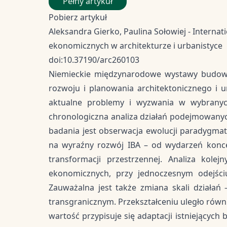
Pełny artykuł
Pobierz artykuł
Aleksandra Gierko, Paulina Sołowiej - Intern
ekonomicznych w architekturze i urbanistyce
doi:10.37190/arc260103
Niemieckie międzynarodowe wystawy budowla
rozwoju i planowania architektonicznego i 
aktualne problemy i wyzwania w wybranych l
chronologiczna analiza działań podejmowanyc
badania jest obserwacja ewolucji paradygma
na wyraźny rozwój IBA – od wydarzeń konce
transformacji przestrzennej. Analiza kol
ekonomicznych, przy jednoczesnym odejściu
Zauważalna jest także zmiana skali działa
transgranicznym. Przekształceniu uległo równi
wartość przypisuje się adaptacji istniejącyc