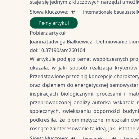
staje się jednym z kluczowych narzędzi umożl
Słowa kluczowe:
internationale bauausstel
Pełny artykuł
Pobierz artykuł
Joanna Jadwiga Białkiewicz - Definiowanie bio
doi:10.37190/arc260104
W artykule podjęto temat współczesnych pro
ukazała, w jaki sposób realizacja kryterió
Przedstawione przez nią koncepcje charakteryz
oraz dążeniem do energetycznej samowystar
inspiracjach biologicznymi procesami i mat
przeprowadzonej analizy autorka wskazała 
społecznych, zwiększaniu odporności budy
podkreśliła, że biomimetyczne mieszkalnic
rosnące zainteresowanie tą ideą, jak i istotne 
Słowa kluczowe:
biomimikra
biomim