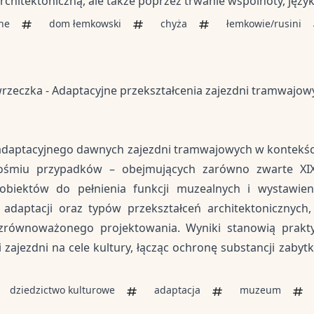
architektoniczną, ale także poprzez trwanie wspólnoty, języka
zne
dom łemkowski
chyża
łemkowie/rusini
zeczka - Adaptacyjne przekształcenia zajezdni tramwajowy
 adaptacyjnego dawnych zajezdni tramwajowych w kontekści
 ośmiu przypadków – obejmujących zarówno zwarte XIX-
iektów do pełnienia funkcji muzealnych i wystawien
 adaptacji oraz typów przekształceń architektonicznych
 zrównoważonego projektowania. Wyniki stanowią prakty
zajezdni na cele kultury, łącząc ochronę substancji zaby
dziedzictwo kulturowe
adaptacja
muzeum