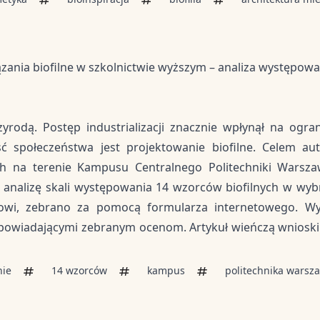
ania biofilne w szkolnictwie wyższym – analiza występowa
zyrodą. Postęp industrializacji znacznie wpłynął na ogra
społeczeństwa jest projektowanie biofilne. Celem aut
h na terenie Kampusu Centralnego Politechniki Warszaw
z analizę skali występowania 14 wzorców biofilnych w wy
wi, zebrano za pomocą formularza internetowego. Wy
powiadającymi zebranym ocenom. Artykuł wieńczą wnioski 
nie
14 wzorców
kampus
politechnika warsz