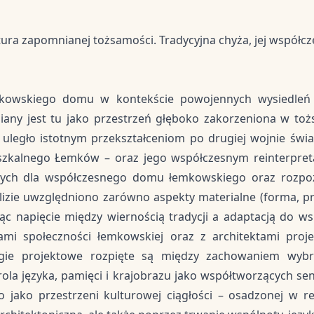
ura zapomnianej tożsamości. Tradycyjna chyża, jej współcze
emkowskiego domu w kontekście powojennych wysiedle
iany jest tu jako przestrzeń głęboko zakorzeniona w tożs
 uległo istotnym przekształceniom po drugiej wojnie św
szkalnego Łemków – oraz jego współczesnym reinterpreta
ywnych dla współczesnego domu łemkowskiego oraz rozpo
izie uwzględniono zarówno aspekty materialne (forma, prop
zując napięcie między wiernością tradycji a adaptacją do
ami społeczności łemkowskiej oraz z architektami pro
egie projektowe rozpięte są między zachowaniem wyb
rola języka, pamięci i krajobrazu jako współtworzących s
ako przestrzeni kulturowej ciągłości – osadzonej w reg