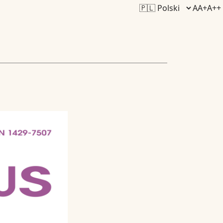
A
A+
A++