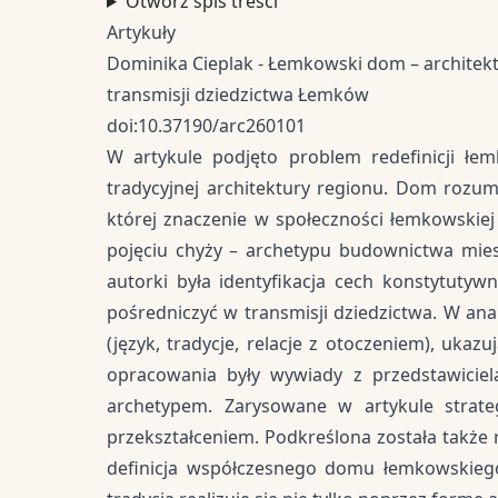
Otwórz spis treści
Artykuły
Dominika Cieplak - Łemkowski dom – architekt
transmisji dziedzictwa Łemków
doi:10.37190/arc260101
W artykule podjęto problem redefinicji ł
tradycyjnej architektury regionu. Dom rozum
której znaczenie w społeczności łemkowskiej
pojęciu chyży – archetypu budownictwa mie
autorki była identyfikacja cech konstytut
pośredniczyć w transmisji dziedzictwa. W anal
(język, tradycje, relacje z otoczeniem), uka
opracowania były wywiady z przedstawiciel
archetypem. Zarysowane w artykule strat
przekształceniem. Podkreślona została także 
definicja współczesnego domu łemkowskiego j