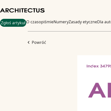
O czasopiśmie
Numery
Zasady etyczne
Dla au
Zgłoś artykuł
Powróć