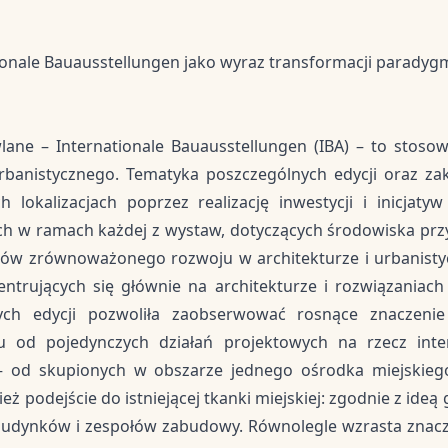
ationale Bauausstellungen jako wyraz transformacji parady
ne – Internationale Bauausstellungen (IBA) – to stosow
urbanistycznego. Tematyka poszczególnych edycji oraz 
okalizacjach poprzez realizację inwestycji i inicjaty
h w ramach każdej z wystaw, dotyczących środowiska prz
tów zrównoważonego rozwoju w architekturze i urbanisty
ntrujących się głównie na architekturze i rozwiązaniac
ejnych edycji pozwoliła zaobserwować rosnące znaczeni
 od pojedynczych działań projektowych na rzecz inter
ń – od skupionych w obszarze jednego ośrodka miejskieg
eż podejście do istniejącej tkanki miejskiej: zgodnie z id
h budynków i zespołów zabudowy. Równolegle wzrasta znacz